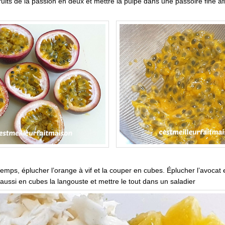
ruits de la passion en deux et mettre la pulpe dans une passoire fine a
emps, éplucher l’orange à vif et la couper en cubes. Éplucher l’avocat 
ussi en cubes la langouste et mettre le tout dans un saladier