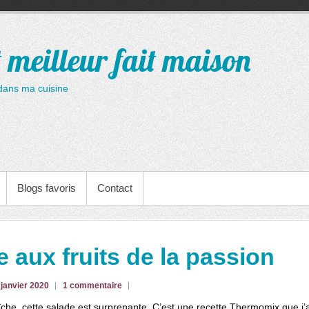
t meilleur fait maison
dans ma cuisine
Blogs favoris
Contact
 aux fruits de la passion
 janvier 2020
1 commentaire
aîche, cette salade est surprenante. C’est une recette Thermomix que j’a