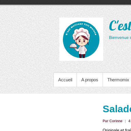
Aller
au
contenu
C'es
Bienvenue 
MENU PRINCIPAL
Accueil
A propos
Thermomix
Salade
Par Corinne
4
Originale et fr