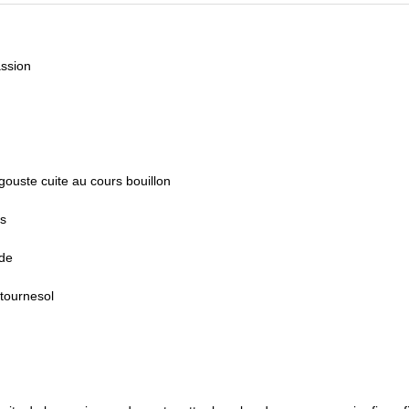
assion
ouste cuite au cours bouillon
fs
rde
 tournesol