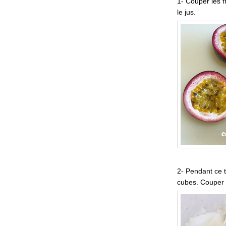
1- Couper les f
le jus.
2- Pendant ce t
cubes. Couper a