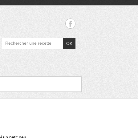
OK
i un petit peu