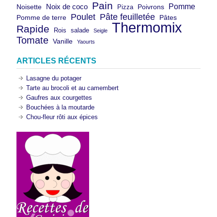
Pain
Pomme
Noix de coco
Noisette
Pizza
Poivrons
Poulet
Pâte feuilletée
Pomme de terre
Pâtes
Thermomix
Rapide
Rois
salade
Seigle
Tomate
Vanille
Yaourts
ARTICLES RÉCENTS
Lasagne du potager
Tarte au brocoli et au camembert
Gaufres aux courgettes
Bouchées à la moutarde
Chou-fleur rôti aux épices