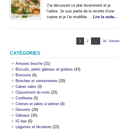
J’ai découvert ce plat récemment et je
l’adore. Je suis partie de la recette d’une
copine et je l’ai modifiée …
Lire la suite…
Pagination
Page
1
…
2
Page
30
Page
Suivant
des
publications
CATÉGORIES
Amuses bouche
(31)
Biscuits, petits gâteaux et goûters
(43)
Boissons
(6)
Brioches et viennoiseries
(20)
Cakes salés
(3)
Classement du mois
(25)
Confitures
(5)
Crèmes et pâtes à tartiner
(4)
Desserts
(29)
Gâteaux
(35)
IG bas
(5)
Légumes et féculents
(23)