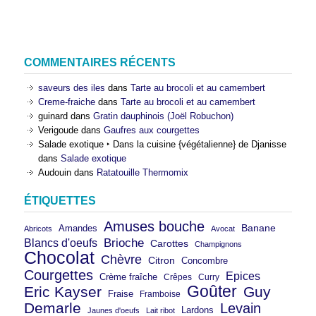
COMMENTAIRES RÉCENTS
saveurs des iles
dans
Tarte au brocoli et au camembert
Creme-fraiche
dans
Tarte au brocoli et au camembert
guinard
dans
Gratin dauphinois (Joël Robuchon)
Verigoude
dans
Gaufres aux courgettes
Salade exotique ‣ Dans la cuisine {végétalienne} de Djanisse
dans
Salade exotique
Audouin
dans
Ratatouille Thermomix
ÉTIQUETTES
Amuses bouche
Banane
Amandes
Abricots
Avocat
Brioche
Blancs d'oeufs
Carottes
Champignons
Chocolat
Chèvre
Citron
Concombre
Courgettes
Epices
Crème fraîche
Crêpes
Curry
Goûter
Eric Kayser
Guy
Fraise
Framboise
Demarle
Levain
Lardons
Jaunes d'oeufs
Lait ribot