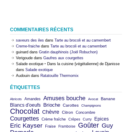
COMMENTAIRES RÉCENTS
saveurs des iles
dans
Tarte au brocoli et au camembert
Creme-fraiche
dans
Tarte au brocoli et au camembert
guinard
dans
Gratin dauphinois (Joël Robuchon)
Verigoude
dans
Gaufres aux courgettes
Salade exotique ‣ Dans la cuisine {végétalienne} de Djanisse
dans
Salade exotique
Audouin
dans
Ratatouille Thermomix
ÉTIQUETTES
Amuses bouche
Banane
Amandes
Abricots
Avocat
Brioche
Blancs d'oeufs
Carottes
Champignons
Chocolat
Chèvre
Citron
Concombre
Courgettes
Epices
Crème fraîche
Crêpes
Curry
Goûter
Eric Kayser
Guy
Fraise
Framboise