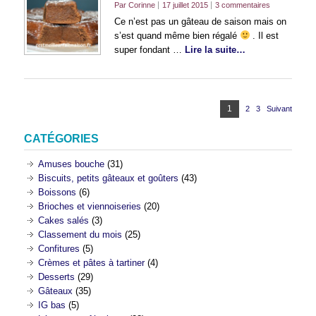
Par Corinne
17 juillet 2015
3 commentaires
Ce n’est pas un gâteau de saison mais on
s’est quand même bien régalé
. Il est
super fondant …
Lire la suite…
Pagination
Page
1
2
Page
3
Page
Suivant
des
publications
CATÉGORIES
Amuses bouche
(31)
Biscuits, petits gâteaux et goûters
(43)
Boissons
(6)
Brioches et viennoiseries
(20)
Cakes salés
(3)
Classement du mois
(25)
Confitures
(5)
Crèmes et pâtes à tartiner
(4)
Desserts
(29)
Gâteaux
(35)
IG bas
(5)