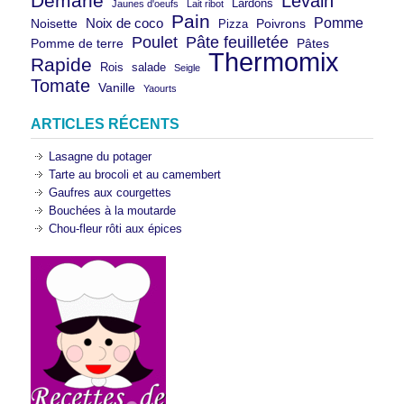
Demarle
Levain
Lardons
Jaunes d'oeufs
Lait ribot
Pain
Pomme
Noix de coco
Noisette
Pizza
Poivrons
Poulet
Pâte feuilletée
Pomme de terre
Pâtes
Thermomix
Rapide
Rois
salade
Seigle
Tomate
Vanille
Yaourts
ARTICLES RÉCENTS
Lasagne du potager
Tarte au brocoli et au camembert
Gaufres aux courgettes
Bouchées à la moutarde
Chou-fleur rôti aux épices