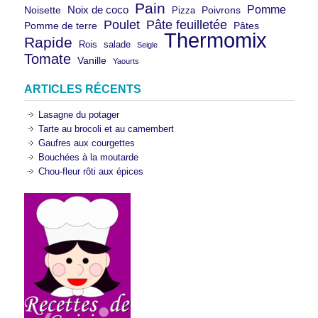
Pain
Pomme
Noix de coco
Noisette
Pizza
Poivrons
Poulet
Pâte feuilletée
Pomme de terre
Pâtes
Thermomix
Rapide
Rois
salade
Seigle
Tomate
Vanille
Yaourts
ARTICLES RÉCENTS
Lasagne du potager
Tarte au brocoli et au camembert
Gaufres aux courgettes
Bouchées à la moutarde
Chou-fleur rôti aux épices