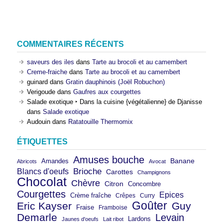
COMMENTAIRES RÉCENTS
saveurs des iles
dans
Tarte au brocoli et au camembert
Creme-fraiche
dans
Tarte au brocoli et au camembert
guinard
dans
Gratin dauphinois (Joël Robuchon)
Verigoude
dans
Gaufres aux courgettes
Salade exotique ‣ Dans la cuisine {végétalienne} de Djanisse
dans
Salade exotique
Audouin
dans
Ratatouille Thermomix
ÉTIQUETTES
Amuses bouche
Banane
Amandes
Abricots
Avocat
Brioche
Blancs d'oeufs
Carottes
Champignons
Chocolat
Chèvre
Citron
Concombre
Courgettes
Epices
Crème fraîche
Crêpes
Curry
Goûter
Eric Kayser
Guy
Fraise
Framboise
Demarle
Levain
Lardons
Jaunes d'oeufs
Lait ribot