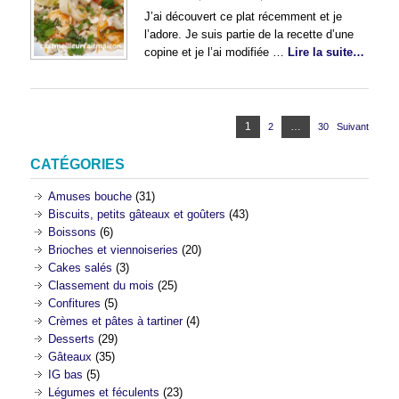
J’ai découvert ce plat récemment et je
l’adore. Je suis partie de la recette d’une
copine et je l’ai modifiée …
Lire la suite…
Pagination
Page
1
…
2
Page
30
Page
Suivant
des
publications
CATÉGORIES
Amuses bouche
(31)
Biscuits, petits gâteaux et goûters
(43)
Boissons
(6)
Brioches et viennoiseries
(20)
Cakes salés
(3)
Classement du mois
(25)
Confitures
(5)
Crèmes et pâtes à tartiner
(4)
Desserts
(29)
Gâteaux
(35)
IG bas
(5)
Légumes et féculents
(23)