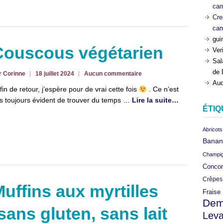
ca
Cre
ca
gui
Couscous végétarien
Ver
Sal
de 
r Corinne
18 juillet 2024
Aucun commentaire
Aud
fin de retour, j’espère pour de vrai cette fois
. Ce n’est
s toujours évident de trouver du temps …
Lire la suite…
ÉTIQ
Abricots
Banan
Champi
Conco
Crêpes
uffins aux myrtilles
Fraise
Dem
sans gluten, sans lait
Leva