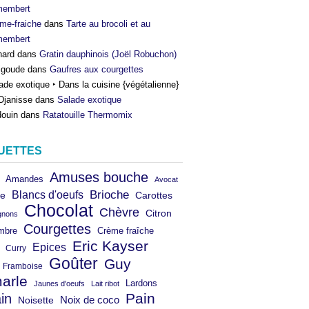
membert
me-fraiche
dans
Tarte au brocoli et au
membert
nard
dans
Gratin dauphinois (Joël Robuchon)
igoude
dans
Gaufres aux courgettes
ade exotique ‣ Dans la cuisine {végétalienne}
Djanisse
dans
Salade exotique
ouin
dans
Ratatouille Thermomix
UETTES
Amuses bouche
Amandes
Avocat
Brioche
Blancs d'oeufs
e
Carottes
Chocolat
Chèvre
Citron
gnons
Courgettes
mbre
Crème fraîche
Eric Kayser
Epices
Curry
Goûter
Guy
Framboise
arle
Lardons
Jaunes d'oeufs
Lait ribot
in
Pain
Noix de coco
Noisette