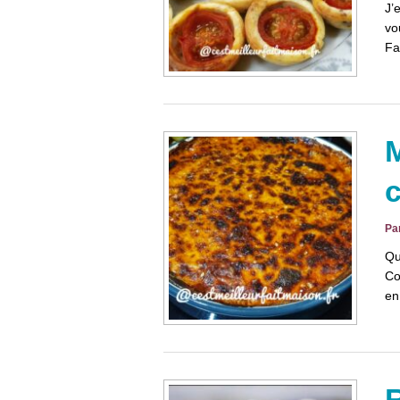
J’
vo
Fa
M
c
Pa
Qu
Co
e
R