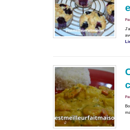
e
Pa
J’
av
Li
C
c
Pa
Bo
ma