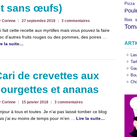
Pizza
t sans œufs)
Poul
Rois
r Corinne
27 septembre 2018
3 commentaires
Tom
ai fait cette recette aux myrtilles mais vous pouvez la faire
ec d’autres fruits rouges ou des pommes, des poires …
ART
re la suite…
Las
Tar
Gau
ari de crevettes aux
Bou
Cho
ourgettes et ananas
r Corinne
15 janvier 2018
3 commentaires
njour à tous et toutes. Je n’ai pas laissé tomber ce blog
is j’ai eu moins de temps pour m’en …
Lire la suite…