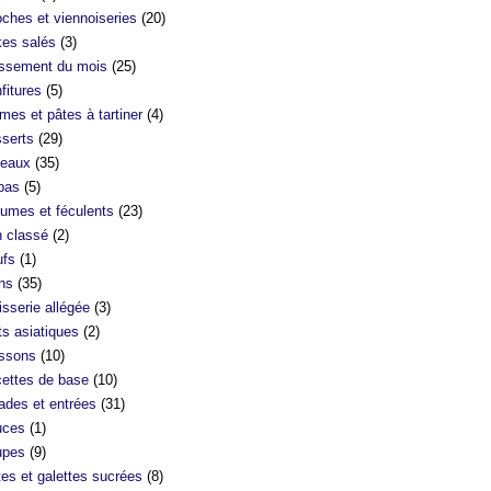
oches et viennoiseries
(20)
es salés
(3)
ssement du mois
(25)
fitures
(5)
mes et pâtes à tartiner
(4)
serts
(29)
eaux
(35)
bas
(5)
umes et féculents
(23)
 classé
(2)
fs
(1)
ns
(35)
isserie allégée
(3)
ts asiatiques
(2)
ssons
(10)
ettes de base
(10)
ades et entrées
(31)
uces
(1)
upes
(9)
tes et galettes sucrées
(8)