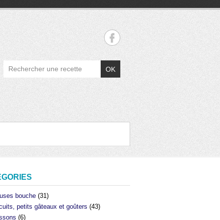
OK
ÉGORIES
uses bouche
(31)
cuits, petits gâteaux et goûters
(43)
ssons
(6)