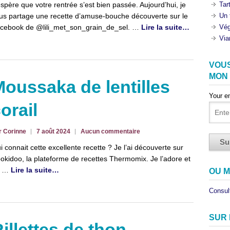
espère que votre rentrée s’est bien passée. Aujourd’hui, je
Tar
us partage une recette d’amuse-bouche découverte sur le
Un 
cebook de @lili_met_son_grain_de_sel. …
Lire la suite…
Vég
Via
VOU
MON
oussaka de lentilles
Your e
orail
r Corinne
7 août 2024
Aucun commentaire
i connait cette excellente recette ? Je l’ai découverte sur
okidoo, la plateforme de recettes Thermomix. Je l’adore et
n …
Lire la suite…
OU M
Consult
SUR
illettes de thon