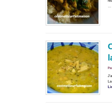
ré
C
Pa
J’
La
Li