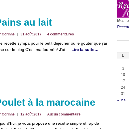
ains au lait
Mes re
Recett
r Corinne
31 août 2017
4 commentaires
e recette sympa pour le petit déjeuner ou le goûter que j’ai
ise sur le blog C’est ma fournée! J’ai …
Lire la suite…
L
3
10
17
24
31
oulet à la marocaine
« Mai
r Corinne
12 août 2017
Aucun commentaire
jourd’hui, je vous propose une recette simple et rapide