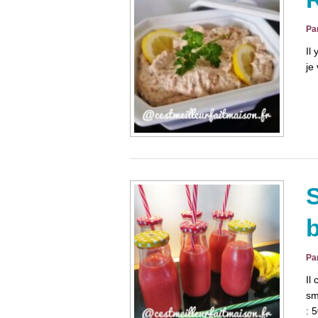
Pa
Il
je
S
Pa
Il
sm
: 