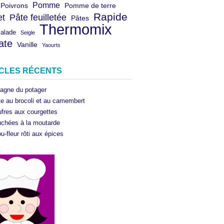
Pomme
Poivrons
Pomme de terre
Rapide
et
Pâte feuilletée
Pâtes
Thermomix
salade
Seigle
ate
Vanille
Yaourts
ICLES RÉCENTS
agne du potager
te au brocoli et au camembert
fres aux courgettes
chées à la moutarde
u-fleur rôti aux épices