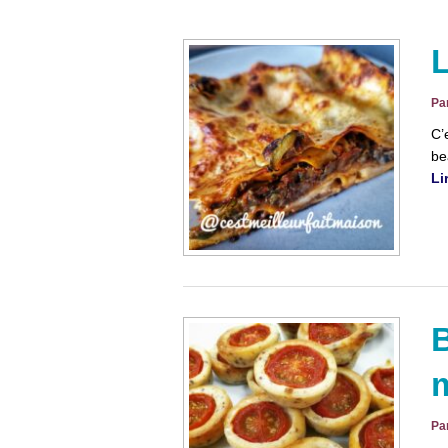
Pa
C’
be
Li
Pa