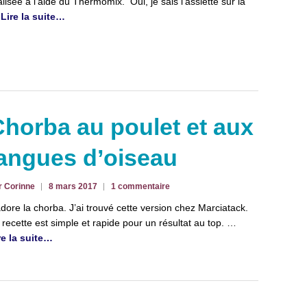
alisée à l’aide du Thermomix. Oui, je sais l’assiette sur la
…
Lire la suite…
horba au poulet et aux
langues d’oiseau
r Corinne
8 mars 2017
1 commentaire
adore la chorba. J’ai trouvé cette version chez Marciatack.
 recette est simple et rapide pour un résultat au top. …
re la suite…