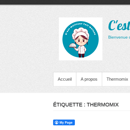
Aller
au
contenu
C'es
Bienvenue 
MENU PRINCIPAL
Accueil
A propos
Thermomix
ÉTIQUETTE :
THERMOMIX