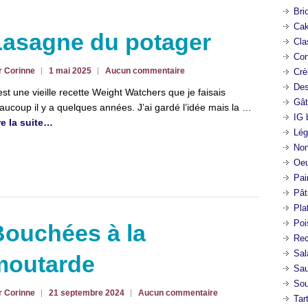
Bri
Cak
Lasagne du potager
Cla
Con
r Corinne
1 mai 2025
Aucun commentaire
Crè
Des
est une vieille recette Weight Watchers que je faisais
Gât
aucoup il y a quelques années. J’ai gardé l’idée mais la …
IG 
re la suite…
Lég
Non
Oeu
Pai
Pât
Pla
Poi
Bouchées à la
Rec
Sal
moutarde
Sa
So
r Corinne
21 septembre 2024
Aucun commentaire
Tar