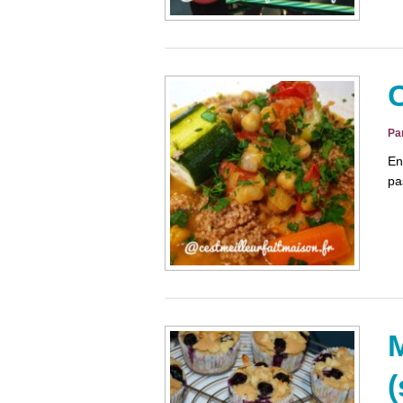
Pa
En
pa
M
(