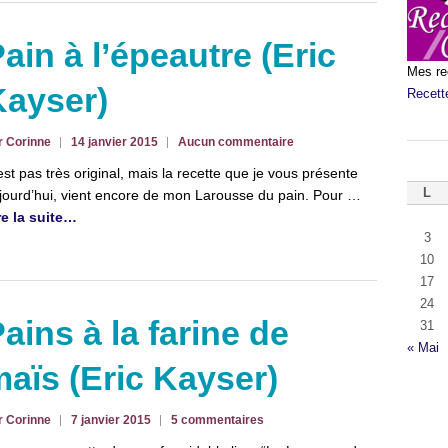
ain à l’épeautre (Eric
Mes re
Kayser)
Recett
r Corinne
14 janvier 2015
Aucun commentaire
est pas très original, mais la recette que je vous présente
L
jourd’hui, vient encore de mon Larousse du pain. Pour …
re la suite…
3
10
17
24
ains à la farine de
31
« Mai
aïs (Eric Kayser)
r Corinne
7 janvier 2015
5 commentaires