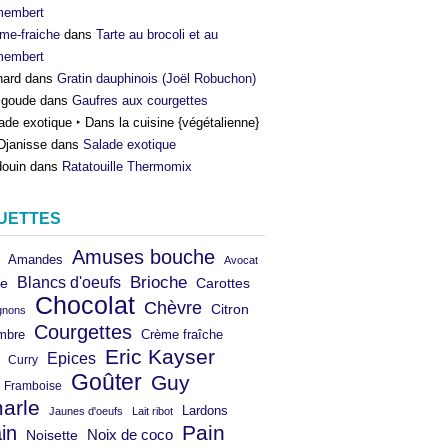
membert
me-fraiche
dans
Tarte au brocoli et au
membert
nard
dans
Gratin dauphinois (Joël Robuchon)
igoude
dans
Gaufres aux courgettes
ade exotique ‣ Dans la cuisine {végétalienne}
Djanisse
dans
Salade exotique
ouin
dans
Ratatouille Thermomix
UETTES
Amuses bouche
Amandes
Avocat
Brioche
Blancs d'oeufs
e
Carottes
Chocolat
Chèvre
Citron
gnons
Courgettes
mbre
Crème fraîche
Eric Kayser
Epices
Curry
Goûter
Guy
Framboise
arle
Lardons
Jaunes d'oeufs
Lait ribot
in
Pain
Noix de coco
Noisette