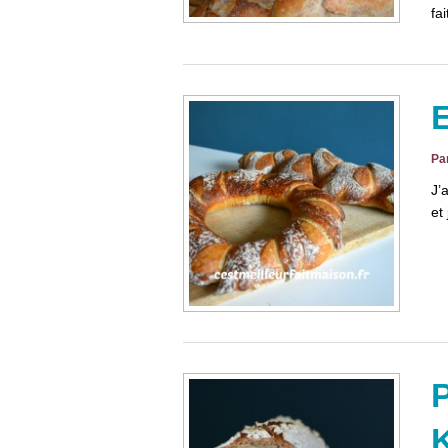
fa
E
Pa
J’
et
P