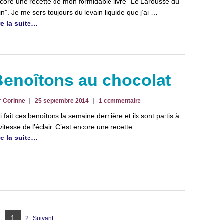
core une recette de mon formidable livre “Le Larousse du
in”. Je me sers toujours du levain liquide que j’ai …
re la suite…
Benoîtons au chocolat
r Corinne
25 septembre 2014
1 commentaire
ai fait ces benoîtons la semaine dernière et ils sont partis à
 vitesse de l’éclair. C’est encore une recette …
re la suite…
Page
1
2
Suivant