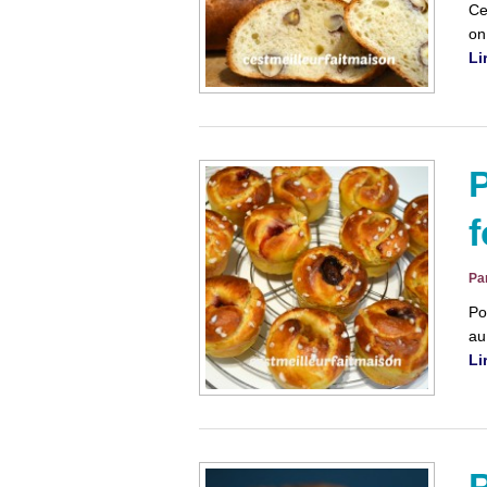
Ce
on
Li
P
f
Pa
Po
au
Li
P