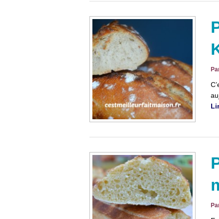
P
Pa
C’
au
Li
P
m
Pa