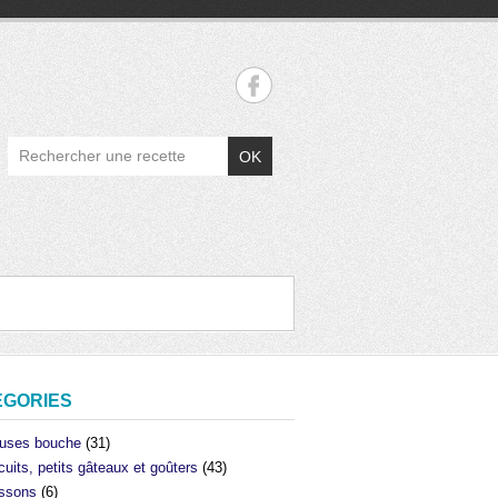
OK
ÉGORIES
uses bouche
(31)
cuits, petits gâteaux et goûters
(43)
ssons
(6)