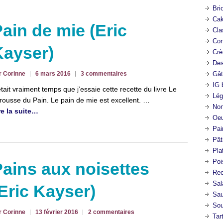
Bri
Cak
ain de mie (Eric
Cla
Con
Kayser)
Crè
Des
r Corinne
6 mars 2016
3 commentaires
Gât
IG 
 était vraiment temps que j’essaie cette recette du livre Le
Lég
rousse du Pain. Le pain de mie est excellent. …
Non
re la suite…
Oeu
Pai
Pât
Pla
Poi
ains aux noisettes
Rec
Sal
Eric Kayser)
Sa
So
r Corinne
13 février 2016
2 commentaires
Tar