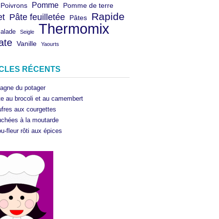
Pomme
Poivrons
Pomme de terre
Rapide
et
Pâte feuilletée
Pâtes
Thermomix
salade
Seigle
ate
Vanille
Yaourts
ICLES RÉCENTS
agne du potager
te au brocoli et au camembert
fres aux courgettes
chées à la moutarde
u-fleur rôti aux épices