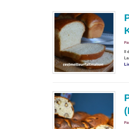
P
Pa
Il
La
Li
P
(
Pa