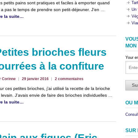
s petits pains sont pratiques et faciles à emporter quand
Tar
 a pas le temps de prendre son petit-déjeuner. J’en …
Un 
re la suite…
Vég
Via
VOU
MON
etites brioches fleurs
Your e
ourrées à la confiture
r Corinne
29 janvier 2016
2 commentaires
ur ces petites brioches, j’ai utilisé la recette de la brioche
 levain. J’avais envie de faire des brioches individuelles …
re la suite…
OU M
Consult
SUR
ain aux figues (Eric