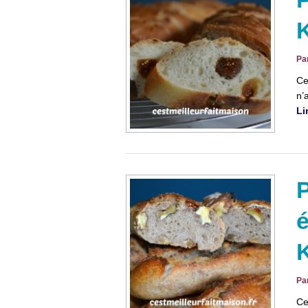
Pa
Ce
n’
Li
P
é
Pa
Ce