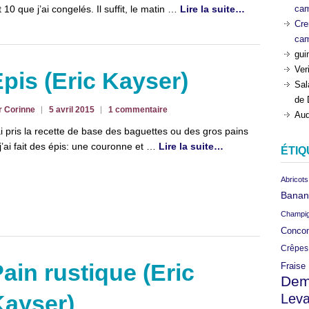
ca
it 10 que j’ai congelés. Il suffit, le matin …
Lire la suite…
Cre
ca
gui
Ver
pis (Eric Kayser)
Sal
de 
r Corinne
5 avril 2015
1 commentaire
Aud
ai pris la recette de base des baguettes ou des gros pains
 j’ai fait des épis: une couronne et …
Lire la suite…
ÉTIQ
Abricots
Banan
Champi
Conco
Crêpes
ain rustique (Eric
Fraise
Dem
Leva
Kayser)