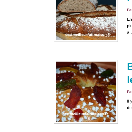
Pa
En
pl
à
B
l
Pa
Il
de