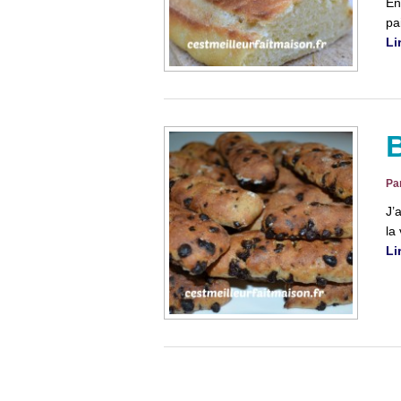
En
pa
Li
Pa
J’
la
Li