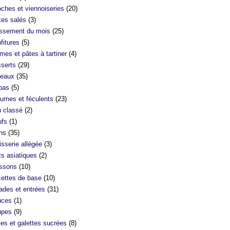
oches et viennoiseries
(20)
es salés
(3)
ssement du mois
(25)
fitures
(5)
mes et pâtes à tartiner
(4)
serts
(29)
eaux
(35)
bas
(5)
umes et féculents
(23)
 classé
(2)
fs
(1)
ns
(35)
isserie allégée
(3)
ts asiatiques
(2)
ssons
(10)
ettes de base
(10)
ades et entrées
(31)
uces
(1)
upes
(9)
tes et galettes sucrées
(8)