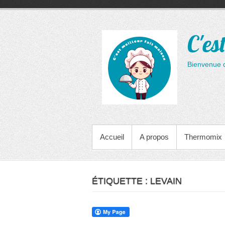
Aller
au
contenu
C'es
Bienvenue 
MENU PRINCIPAL
Accueil
A propos
Thermomix
ÉTIQUETTE :
LEVAIN