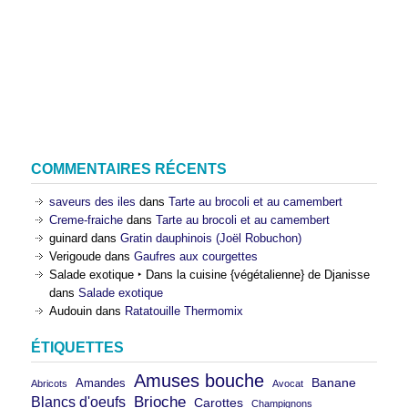
COMMENTAIRES RÉCENTS
saveurs des iles
dans
Tarte au brocoli et au camembert
Creme-fraiche
dans
Tarte au brocoli et au camembert
guinard
dans
Gratin dauphinois (Joël Robuchon)
Verigoude
dans
Gaufres aux courgettes
Salade exotique ‣ Dans la cuisine {végétalienne} de Djanisse
dans
Salade exotique
Audouin
dans
Ratatouille Thermomix
ÉTIQUETTES
Amuses bouche
Banane
Amandes
Abricots
Avocat
Brioche
Blancs d'oeufs
Carottes
Champignons