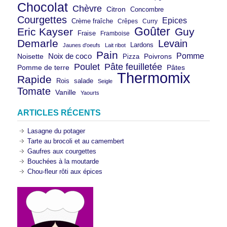
Chocolat
Chèvre
Citron
Concombre
Courgettes
Epices
Crème fraîche
Crêpes
Curry
Goûter
Eric Kayser
Guy
Fraise
Framboise
Demarle
Levain
Lardons
Jaunes d'oeufs
Lait ribot
Pain
Pomme
Noix de coco
Noisette
Pizza
Poivrons
Poulet
Pâte feuilletée
Pomme de terre
Pâtes
Thermomix
Rapide
Rois
salade
Seigle
Tomate
Vanille
Yaourts
ARTICLES RÉCENTS
Lasagne du potager
Tarte au brocoli et au camembert
Gaufres aux courgettes
Bouchées à la moutarde
Chou-fleur rôti aux épices