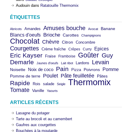
Audouin
dans
Ratatouille Thermomix
ÉTIQUETTES
Amuses bouche
Banane
Amandes
Abricots
Avocat
Brioche
Blancs d'oeufs
Carottes
Champignons
Chocolat
Chèvre
Citron
Concombre
Courgettes
Epices
Crème fraîche
Crêpes
Curry
Goûter
Eric Kayser
Guy
Fraise
Framboise
Demarle
Levain
Lardons
Jaunes d'oeufs
Lait ribot
Pain
Pomme
Noix de coco
Noisette
Pizza
Poivrons
Poulet
Pâte feuilletée
Pomme de terre
Pâtes
Thermomix
Rapide
Rois
salade
Seigle
Tomate
Vanille
Yaourts
ARTICLES RÉCENTS
Lasagne du potager
Tarte au brocoli et au camembert
Gaufres aux courgettes
Bouchées à la moutarde