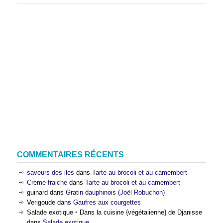
COMMENTAIRES RÉCENTS
saveurs des iles
dans
Tarte au brocoli et au camembert
Creme-fraiche
dans
Tarte au brocoli et au camembert
guinard
dans
Gratin dauphinois (Joël Robuchon)
Verigoude
dans
Gaufres aux courgettes
Salade exotique ‣ Dans la cuisine {végétalienne} de Djanisse
dans
Salade exotique