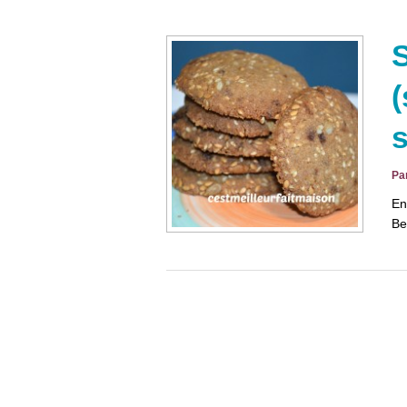
S
(
s
Pa
En
Be