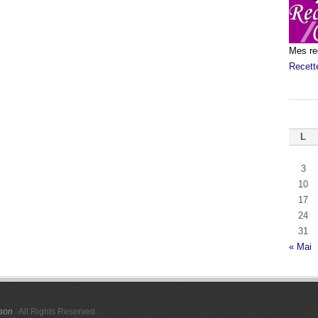
Mes re
Recett
L
3
10
17
24
31
« Mai
ison
. All Rights Reserved.