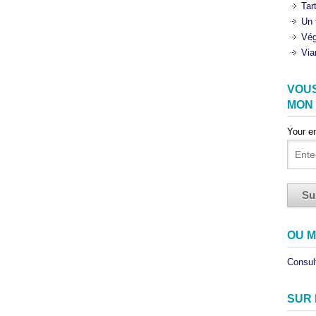
Tar
Un 
Vég
Via
VOU
MON
Your e
OU M
Consult
SUR