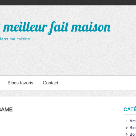
t meilleur fait maison
dans ma cuisine
Blogs favoris
Contact
SAME
CAT
Am
Bis
Boi