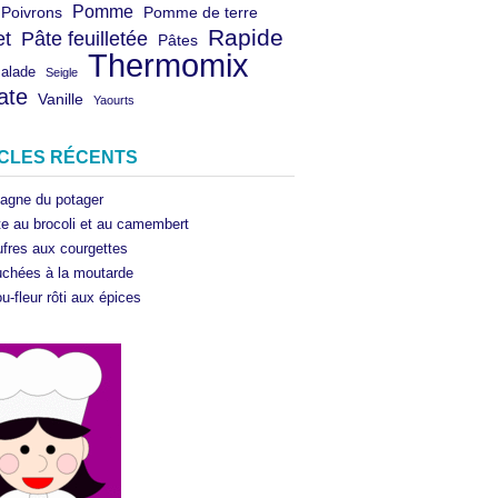
Pomme
Poivrons
Pomme de terre
Rapide
et
Pâte feuilletée
Pâtes
Thermomix
salade
Seigle
ate
Vanille
Yaourts
ICLES RÉCENTS
agne du potager
te au brocoli et au camembert
fres aux courgettes
chées à la moutarde
u-fleur rôti aux épices