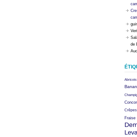
ca
Cre
ca
gui
Ver
Sal
de 
Aud
ÉTIQ
Abricots
Banan
Champi
Conco
Crêpes
Fraise
Dem
Leva