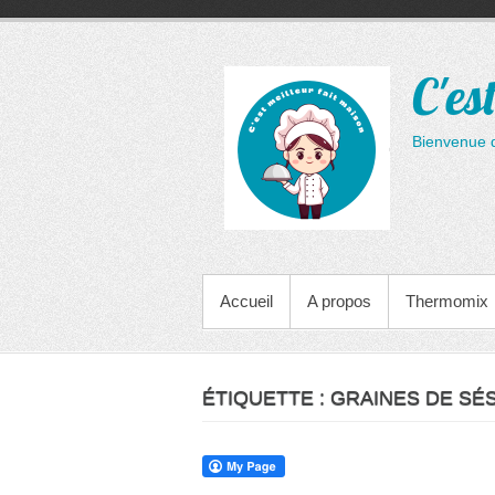
Aller
au
contenu
C'es
Bienvenue 
MENU PRINCIPAL
Accueil
A propos
Thermomix
ÉTIQUETTE :
GRAINES DE SÉ