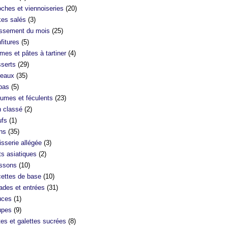
oches et viennoiseries
(20)
es salés
(3)
ssement du mois
(25)
fitures
(5)
mes et pâtes à tartiner
(4)
serts
(29)
eaux
(35)
bas
(5)
umes et féculents
(23)
 classé
(2)
fs
(1)
ns
(35)
isserie allégée
(3)
ts asiatiques
(2)
ssons
(10)
ettes de base
(10)
ades et entrées
(31)
uces
(1)
upes
(9)
tes et galettes sucrées
(8)