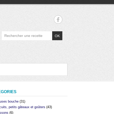
OK
ÉGORIES
uses bouche
(31)
cuits, petits gâteaux et goûters
(43)
ssons
(6)