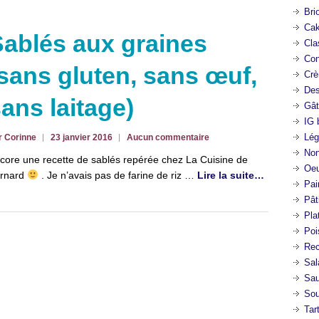
Bri
Cak
ablés aux graines
Cla
Con
sans gluten, sans œuf,
Crè
Des
ans laitage)
Gât
IG 
Lég
r Corinne
23 janvier 2016
Aucun commentaire
Non
core une recette de sablés repérée chez La Cuisine de
Oeu
rnard
. Je n’avais pas de farine de riz …
Lire la suite…
Pai
Pât
Pla
Poi
Rec
Sal
Sa
So
Tar