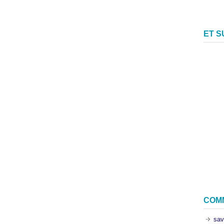
ET 
COM
sav