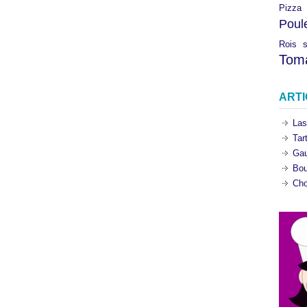
Pizza
Poul
Rois
Tom
ART
Las
Tar
Gau
Bou
Cho