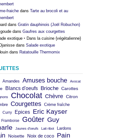
membert
me-fraiche
dans
Tarte au brocoli et au
membert
nard
dans
Gratin dauphinois (Joël Robuchon)
igoude
dans
Gaufres aux courgettes
ade exotique ‣ Dans la cuisine {végétalienne}
Djanisse
dans
Salade exotique
ouin
dans
Ratatouille Thermomix
UETTES
Amuses bouche
Amandes
Avocat
Brioche
Blancs d'oeufs
e
Carottes
Chocolat
Chèvre
Citron
gnons
Courgettes
mbre
Crème fraîche
Eric Kayser
Epices
Curry
Goûter
Guy
Framboise
arle
Lardons
Jaunes d'oeufs
Lait ribot
in
Pain
Noix de coco
Noisette