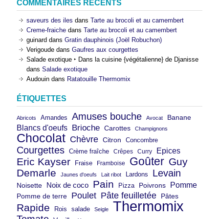
COMMENTAIRES RÉCENTS
saveurs des iles
dans
Tarte au brocoli et au camembert
Creme-fraiche
dans
Tarte au brocoli et au camembert
guinard
dans
Gratin dauphinois (Joël Robuchon)
Verigoude
dans
Gaufres aux courgettes
Salade exotique ‣ Dans la cuisine {végétalienne} de Djanisse
dans
Salade exotique
Audouin
dans
Ratatouille Thermomix
ÉTIQUETTES
Amuses bouche
Banane
Amandes
Abricots
Avocat
Brioche
Blancs d'oeufs
Carottes
Champignons
Chocolat
Chèvre
Citron
Concombre
Courgettes
Epices
Crème fraîche
Crêpes
Curry
Goûter
Eric Kayser
Guy
Fraise
Framboise
Demarle
Levain
Lardons
Jaunes d'oeufs
Lait ribot
Pain
Pomme
Noix de coco
Noisette
Pizza
Poivrons
Poulet
Pâte feuilletée
Pomme de terre
Pâtes
Thermomix
Rapide
Rois
salade
Seigle