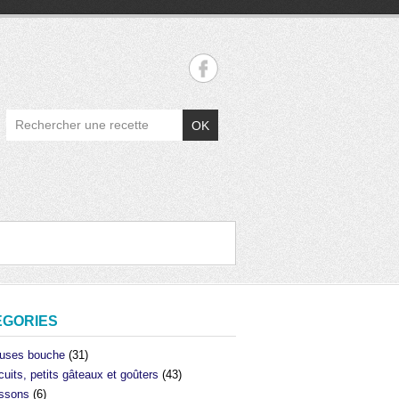
OK
ÉGORIES
uses bouche
(31)
cuits, petits gâteaux et goûters
(43)
ssons
(6)