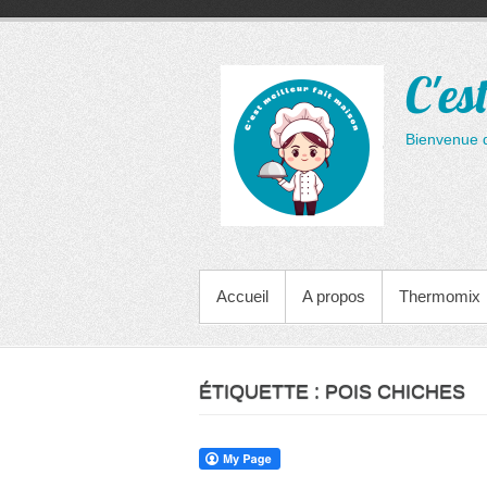
Aller
au
contenu
C'es
Bienvenue 
MENU PRINCIPAL
Accueil
A propos
Thermomix
ÉTIQUETTE :
POIS CHICHES