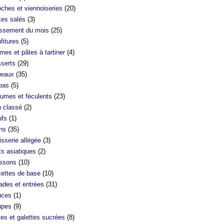
oches et viennoiseries
(20)
es salés
(3)
ssement du mois
(25)
fitures
(5)
mes et pâtes à tartiner
(4)
serts
(29)
eaux
(35)
bas
(5)
umes et féculents
(23)
 classé
(2)
fs
(1)
ns
(35)
isserie allégée
(3)
ts asiatiques
(2)
ssons
(10)
ettes de base
(10)
ades et entrées
(31)
uces
(1)
upes
(9)
tes et galettes sucrées
(8)