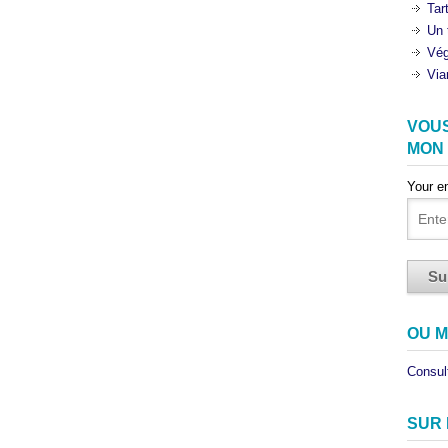
Tar
Un 
Vég
Via
VOU
MON
Your e
OU M
Consult
SUR