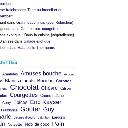
membert
me-fraiche
dans
Tarte au brocoli et au
membert
nard
dans
Gratin dauphinois (Joël Robuchon)
igoude
dans
Gaufres aux courgettes
ade exotique ‣ Dans la cuisine {végétalienne}
Djanisse
dans
Salade exotique
ouin
dans
Ratatouille Thermomix
UETTES
Amuses bouche
Amandes
Avocat
Brioche
Blancs d'oeufs
e
Carottes
Chocolat
Chèvre
Citron
gnons
Courgettes
mbre
Crème fraîche
Eric Kayser
Epices
Curry
Goûter
Guy
Framboise
arle
Lardons
Jaunes d'oeufs
Lait ribot
in
Pain
Noix de coco
Noisette