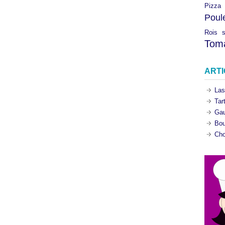
Pizza
Poul
Rois
Tom
ART
Las
Tar
Gau
Bou
Cho