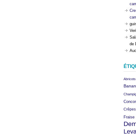
ca
Cre
ca
gui
Ver
Sal
de 
Aud
ÉTIQ
Abricots
Banan
Champi
Conco
Crêpes
Fraise
Dem
Leva