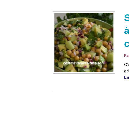
S
à
Pa
C’
gri
Li