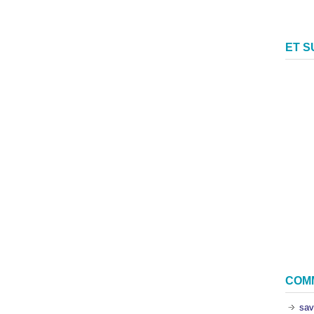
ET 
COM
sav