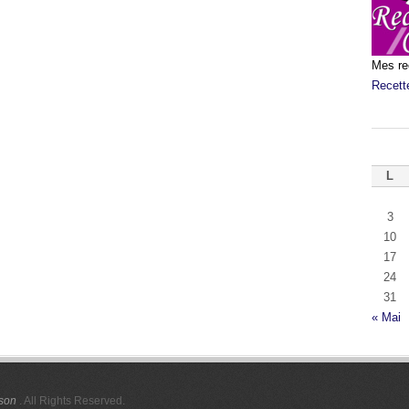
Mes re
Recett
L
3
10
17
24
31
« Mai
ison
. All Rights Reserved.