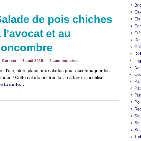
Bri
Cak
alade de pois chiches
Cla
Con
 l’avocat et au
Crè
Des
concombre
Gât
IG 
Lég
r Corinne
7 août 2016
2 commentaires
Non
est l’été, alors place aux salades pour accompagner les
Oeu
llades ! Cette salade est très facile à faire. J’ai utilisé …
Pai
re la suite…
Pât
Pla
Poi
Rec
Sal
Sa
So
Tar