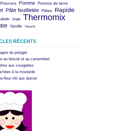
Pomme
Poivrons
Pomme de terre
Rapide
et
Pâte feuilletée
Pâtes
Thermomix
salade
Seigle
ate
Vanille
Yaourts
ICLES RÉCENTS
agne du potager
te au brocoli et au camembert
fres aux courgettes
chées à la moutarde
u-fleur rôti aux épices