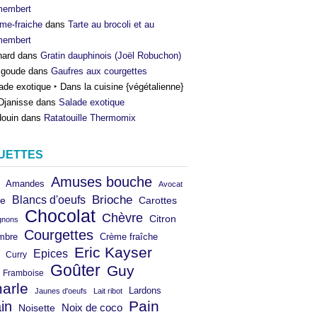
membert
me-fraiche
dans
Tarte au brocoli et au
membert
nard
dans
Gratin dauphinois (Joël Robuchon)
igoude
dans
Gaufres aux courgettes
ade exotique ‣ Dans la cuisine {végétalienne}
Djanisse
dans
Salade exotique
ouin
dans
Ratatouille Thermomix
UETTES
Amuses bouche
Amandes
Avocat
Brioche
Blancs d'oeufs
e
Carottes
Chocolat
Chèvre
Citron
gnons
Courgettes
mbre
Crème fraîche
Eric Kayser
Epices
Curry
Goûter
Guy
Framboise
arle
Lardons
Jaunes d'oeufs
Lait ribot
in
Pain
Noix de coco
Noisette