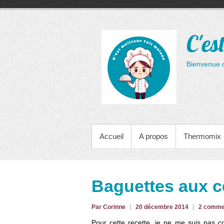
Aller
au
contenu
C'es
Bienvenue 
MENU PRINCIPAL
Accueil
A propos
Thermomix
Baguettes aux c
Par Corinne
20 décembre 2014
2 comme
Pour cette recette, je ne me suis pas co