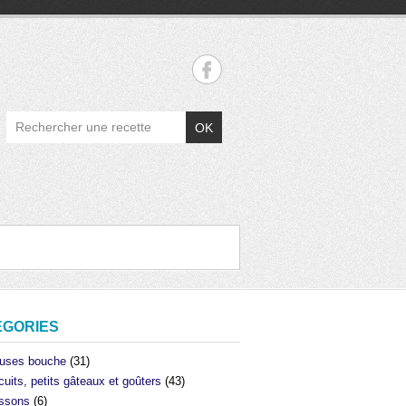
OK
ÉGORIES
uses bouche
(31)
cuits, petits gâteaux et goûters
(43)
ssons
(6)