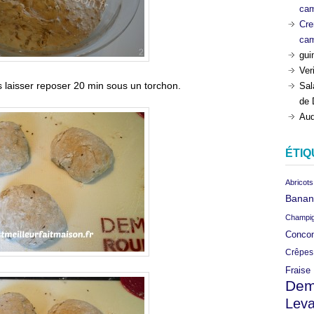
ca
Cre
ca
gui
Ver
s laisser reposer 20 min sous un torchon.
Sal
de 
Aud
ÉTIQ
Abricots
Banan
Champi
Conco
Crêpes
Fraise
Dem
Leva