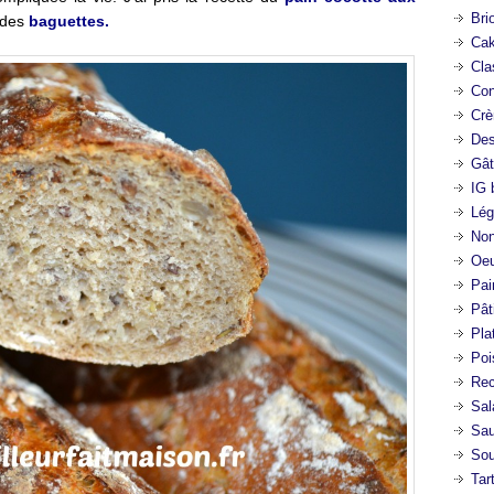
Bri
 des
baguettes
.
Cak
Cla
Con
Crè
Des
Gât
IG 
Lég
Non
Oeu
Pai
Pât
Pla
Poi
Rec
Sal
Sa
So
Tar