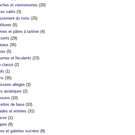
oches et viennoiseries
(20)
es salés
(3)
ssement du mois
(25)
fitures
(5)
mes et pâtes à tartiner
(4)
serts
(29)
eaux
(35)
bas
(5)
umes et féculents
(23)
 classé
(2)
fs
(1)
ns
(35)
isserie allégée
(3)
ts asiatiques
(2)
ssons
(10)
ettes de base
(10)
ades et entrées
(31)
uces
(1)
upes
(9)
tes et galettes sucrées
(8)