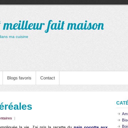
t meilleur fait maison
dans ma cuisine
Blogs favoris
Contact
CAT
éréales
Am
ntaires
Bis
Boi
mpliquée la vie. J’ai pris la recette du
pain cocotte aux