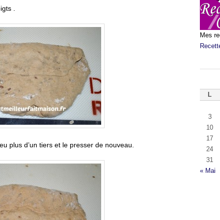
igts .
Mes re
Recett
L
3
10
17
peu plus d’un tiers et le presser de nouveau.
24
31
« Mai