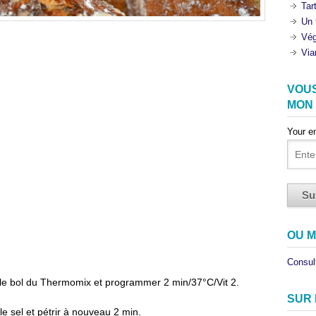
Tar
Un 
Vég
Via
VOU
MON
Your e
OU M
Consult
s le bol du Thermomix et programmer 2 min/37°C/Vit 2.
SUR
 le sel et pétrir à nouveau 2 min.