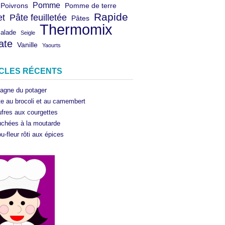
Pomme
Poivrons
Pomme de terre
Rapide
et
Pâte feuilletée
Pâtes
Thermomix
salade
Seigle
ate
Vanille
Yaourts
ICLES RÉCENTS
agne du potager
te au brocoli et au camembert
fres aux courgettes
chées à la moutarde
u-fleur rôti aux épices