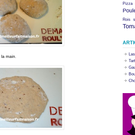
Pizza
Poul
Rois
Tom
ART
Las
 la main.
Tar
Gau
Bou
Cho