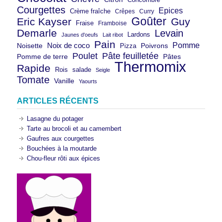
Courgettes
Epices
Crème fraîche
Crêpes
Curry
Goûter
Eric Kayser
Guy
Fraise
Framboise
Demarle
Levain
Lardons
Jaunes d'oeufs
Lait ribot
Pain
Pomme
Noix de coco
Noisette
Pizza
Poivrons
Poulet
Pâte feuilletée
Pomme de terre
Pâtes
Thermomix
Rapide
Rois
salade
Seigle
Tomate
Vanille
Yaourts
ARTICLES RÉCENTS
Lasagne du potager
Tarte au brocoli et au camembert
Gaufres aux courgettes
Bouchées à la moutarde
Chou-fleur rôti aux épices