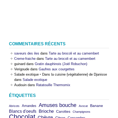
COMMENTAIRES RÉCENTS
saveurs des iles
dans
Tarte au brocoli et au camembert
Creme-fraiche
dans
Tarte au brocoli et au camembert
guinard
dans
Gratin dauphinois (Joël Robuchon)
Verigoude
dans
Gaufres aux courgettes
Salade exotique ‣ Dans la cuisine {végétalienne} de Djanisse
dans
Salade exotique
Audouin
dans
Ratatouille Thermomix
ÉTIQUETTES
Amuses bouche
Banane
Amandes
Abricots
Avocat
Brioche
Blancs d'oeufs
Carottes
Champignons
Chocolat
Chèvre
Citron
Concombre