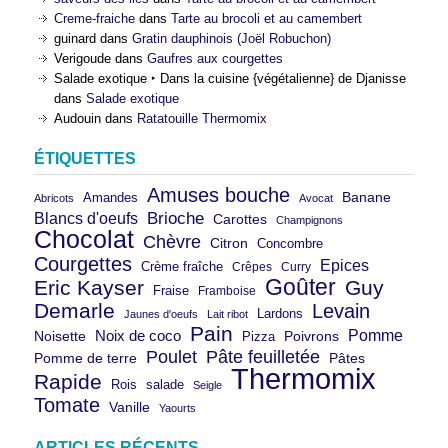
Creme-fraiche
dans
Tarte au brocoli et au camembert
guinard
dans
Gratin dauphinois (Joël Robuchon)
Verigoude
dans
Gaufres aux courgettes
Salade exotique ‣ Dans la cuisine {végétalienne} de Djanisse
dans
Salade exotique
Audouin
dans
Ratatouille Thermomix
ÉTIQUETTES
Amuses bouche
Banane
Amandes
Abricots
Avocat
Brioche
Blancs d'oeufs
Carottes
Champignons
Chocolat
Chèvre
Citron
Concombre
Courgettes
Epices
Crème fraîche
Crêpes
Curry
Goûter
Eric Kayser
Guy
Fraise
Framboise
Demarle
Levain
Lardons
Jaunes d'oeufs
Lait ribot
Pain
Pomme
Noix de coco
Noisette
Pizza
Poivrons
Poulet
Pâte feuilletée
Pomme de terre
Pâtes
Thermomix
Rapide
Rois
salade
Seigle
Tomate
Vanille
Yaourts
ARTICLES RÉCENTS