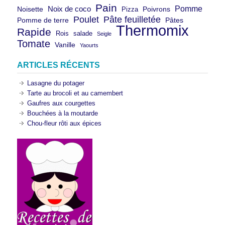
Pain
Pomme
Noix de coco
Noisette
Pizza
Poivrons
Poulet
Pâte feuilletée
Pomme de terre
Pâtes
Thermomix
Rapide
Rois
salade
Seigle
Tomate
Vanille
Yaourts
ARTICLES RÉCENTS
Lasagne du potager
Tarte au brocoli et au camembert
Gaufres aux courgettes
Bouchées à la moutarde
Chou-fleur rôti aux épices