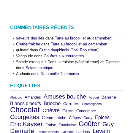
COMMENTAIRES RÉCENTS
saveurs des iles
dans
Tarte au brocoli et au camembert
Creme-fraiche
dans
Tarte au brocoli et au camembert
guinard
dans
Gratin dauphinois (Joël Robuchon)
Verigoude
dans
Gaufres aux courgettes
Salade exotique ‣ Dans la cuisine {végétalienne} de Djanisse
dans
Salade exotique
Audouin
dans
Ratatouille Thermomix
ÉTIQUETTES
Amuses bouche
Banane
Amandes
Abricots
Avocat
Brioche
Blancs d'oeufs
Carottes
Champignons
Chocolat
Chèvre
Citron
Concombre
Courgettes
Epices
Crème fraîche
Crêpes
Curry
Goûter
Eric Kayser
Guy
Fraise
Framboise
Demarle
Levain
Lardons
Jaunes d'oeufs
Lait ribot