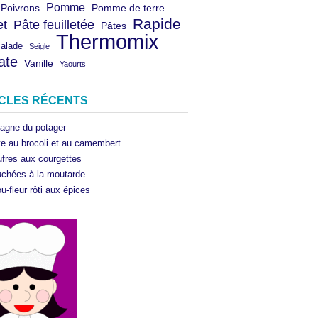
Pomme
Poivrons
Pomme de terre
Rapide
et
Pâte feuilletée
Pâtes
Thermomix
salade
Seigle
ate
Vanille
Yaourts
ICLES RÉCENTS
agne du potager
te au brocoli et au camembert
fres aux courgettes
chées à la moutarde
u-fleur rôti aux épices