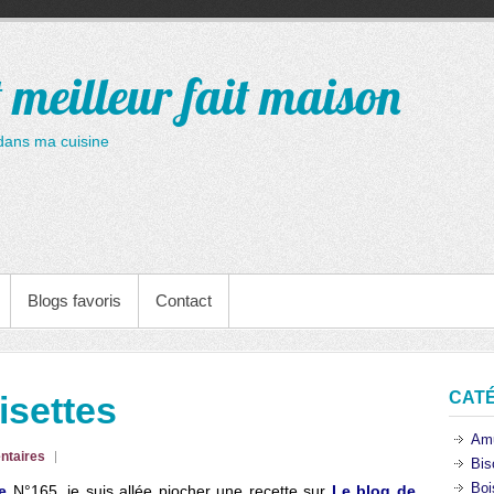
t meilleur fait maison
dans ma cuisine
Blogs favoris
Contact
CAT
isettes
Am
ntaires
Bis
Boi
e
N°165, je suis allée piocher une recette sur
Le blog de