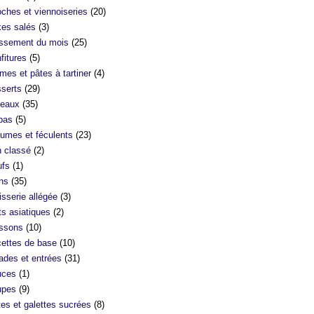
oches et viennoiseries
(20)
es salés
(3)
ssement du mois
(25)
fitures
(5)
mes et pâtes à tartiner
(4)
serts
(29)
eaux
(35)
bas
(5)
umes et féculents
(23)
 classé
(2)
fs
(1)
ns
(35)
isserie allégée
(3)
ts asiatiques
(2)
ssons
(10)
ettes de base
(10)
ades et entrées
(31)
uces
(1)
upes
(9)
tes et galettes sucrées
(8)