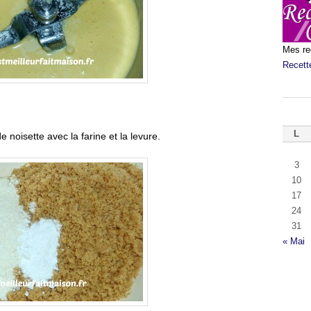
Mes re
Recett
L
 noisette avec la farine et la levure.
3
10
17
24
31
« Mai