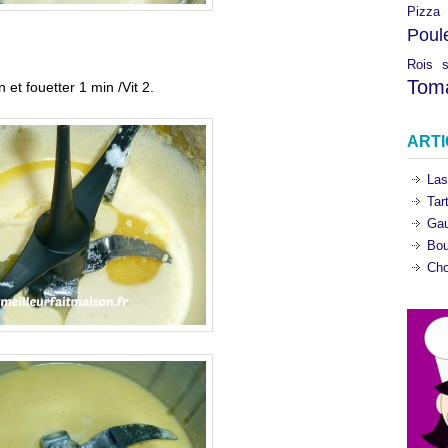
Pizza
Poul
Rois
Tom
 et fouetter 1 min /Vit 2.
ART
Las
Tar
Gau
Bou
Cho