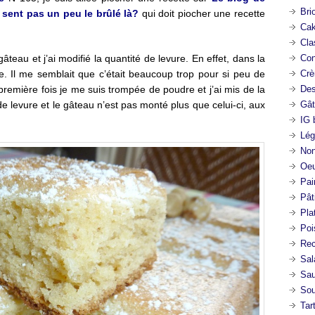
Bri
 sent pas un peu le brûlé là?
qui doit piocher une recette
Cak
Cla
gâteau et j’ai modifié la quantité de levure. En effet, dans la
Con
ure. Il me semblait que c’était beaucoup trop pour si peu de
Crè
a première fois je me suis trompée de poudre et j’ai mis de la
Des
 levure et le gâteau n’est pas monté plus que celui-ci, aux
Gât
IG 
Lég
Non
Oeu
Pai
Pât
Pla
Poi
Rec
Sal
Sa
So
Tar