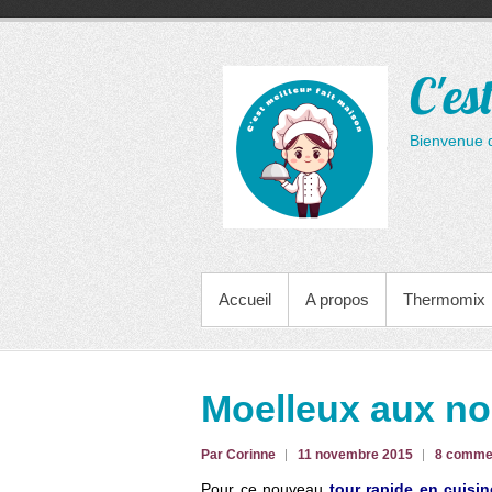
Aller
au
contenu
C'es
Bienvenue 
MENU PRINCIPAL
Accueil
A propos
Thermomix
Moelleux aux no
Par Corinne
11 novembre 2015
8 comme
Pour ce nouveau
tour rapide en cuisin