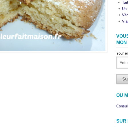
Tar
Un 
Vég
Via
VOU
MON
Your e
OU M
Consult
SUR