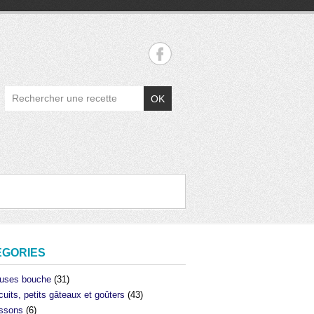
OK
ÉGORIES
uses bouche
(31)
cuits, petits gâteaux et goûters
(43)
ssons
(6)