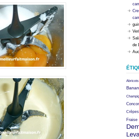
ca
Cre
ca
gui
Ver
Sal
de 
Aud
ÉTIQ
Abricots
Banan
Champi
Conco
Crêpes
Fraise
Dem
Leva