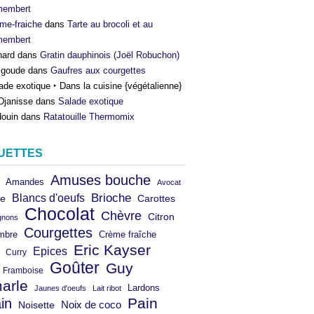
membert
me-fraiche
dans
Tarte au brocoli et au
membert
nard
dans
Gratin dauphinois (Joël Robuchon)
igoude
dans
Gaufres aux courgettes
ade exotique ‣ Dans la cuisine {végétalienne}
Djanisse
dans
Salade exotique
ouin
dans
Ratatouille Thermomix
UETTES
Amuses bouche
Amandes
Avocat
Brioche
Blancs d'oeufs
e
Carottes
Chocolat
Chèvre
Citron
gnons
Courgettes
mbre
Crème fraîche
Eric Kayser
Epices
Curry
Goûter
Guy
Framboise
arle
Lardons
Jaunes d'oeufs
Lait ribot
in
Pain
Noix de coco
Noisette