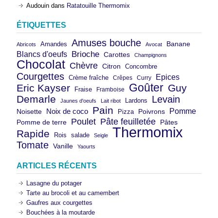
Audouin
dans
Ratatouille Thermomix
ÉTIQUETTES
Amuses bouche
Banane
Amandes
Abricots
Avocat
Brioche
Blancs d'oeufs
Carottes
Champignons
Chocolat
Chèvre
Citron
Concombre
Courgettes
Epices
Crème fraîche
Crêpes
Curry
Goûter
Eric Kayser
Guy
Fraise
Framboise
Demarle
Levain
Lardons
Jaunes d'oeufs
Lait ribot
Pain
Pomme
Noix de coco
Noisette
Pizza
Poivrons
Poulet
Pâte feuilletée
Pomme de terre
Pâtes
Thermomix
Rapide
Rois
salade
Seigle
Tomate
Vanille
Yaourts
ARTICLES RÉCENTS
Lasagne du potager
Tarte au brocoli et au camembert
Gaufres aux courgettes
Bouchées à la moutarde