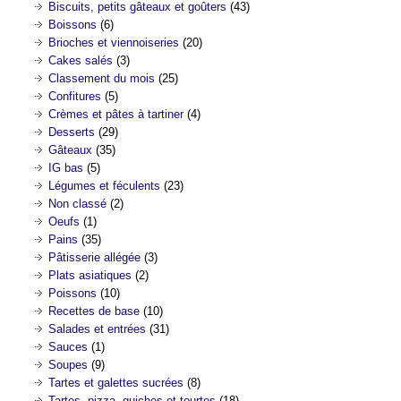
Biscuits, petits gâteaux et goûters
(43)
Boissons
(6)
Brioches et viennoiseries
(20)
Cakes salés
(3)
Classement du mois
(25)
Confitures
(5)
Crèmes et pâtes à tartiner
(4)
Desserts
(29)
Gâteaux
(35)
IG bas
(5)
Légumes et féculents
(23)
Non classé
(2)
Oeufs
(1)
Pains
(35)
Pâtisserie allégée
(3)
Plats asiatiques
(2)
Poissons
(10)
Recettes de base
(10)
Salades et entrées
(31)
Sauces
(1)
Soupes
(9)
Tartes et galettes sucrées
(8)
Tartes, pizza, quiches et tourtes
(18)