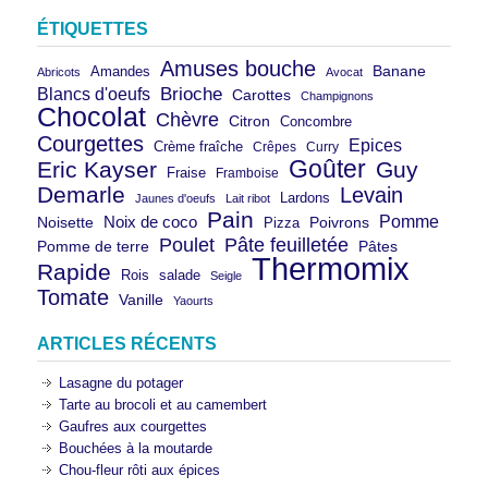
ÉTIQUETTES
Amuses bouche
Banane
Amandes
Abricots
Avocat
Brioche
Blancs d'oeufs
Carottes
Champignons
Chocolat
Chèvre
Citron
Concombre
Courgettes
Epices
Crème fraîche
Crêpes
Curry
Goûter
Eric Kayser
Guy
Fraise
Framboise
Demarle
Levain
Lardons
Jaunes d'oeufs
Lait ribot
Pain
Pomme
Noix de coco
Noisette
Pizza
Poivrons
Poulet
Pâte feuilletée
Pomme de terre
Pâtes
Thermomix
Rapide
Rois
salade
Seigle
Tomate
Vanille
Yaourts
ARTICLES RÉCENTS
Lasagne du potager
Tarte au brocoli et au camembert
Gaufres aux courgettes
Bouchées à la moutarde
Chou-fleur rôti aux épices