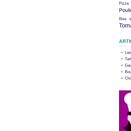
Pizza
Poul
Rois
Tom
ART
Las
Tar
Gau
Bou
Cho