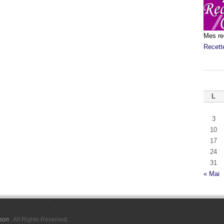
Mes re
Recett
L
3
10
17
24
31
« Mai
ison
. All Rights Reserved.