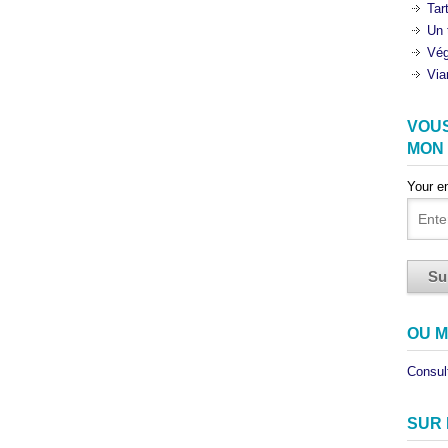
Tar
Un 
Vég
Via
VOU
MON
Your e
OU M
Consult
SUR