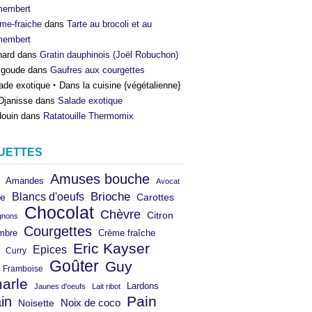
membert
me-fraiche
dans
Tarte au brocoli et au
membert
nard
dans
Gratin dauphinois (Joël Robuchon)
igoude
dans
Gaufres aux courgettes
ade exotique ‣ Dans la cuisine {végétalienne}
Djanisse
dans
Salade exotique
ouin
dans
Ratatouille Thermomix
UETTES
Amuses bouche
Amandes
Avocat
Brioche
Blancs d'oeufs
e
Carottes
Chocolat
Chèvre
Citron
gnons
Courgettes
mbre
Crème fraîche
Eric Kayser
Epices
Curry
Goûter
Guy
Framboise
arle
Lardons
Jaunes d'oeufs
Lait ribot
in
Pain
Noix de coco
Noisette