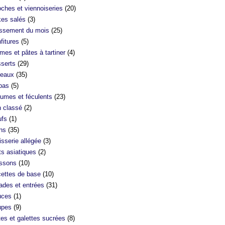
oches et viennoiseries
(20)
es salés
(3)
ssement du mois
(25)
fitures
(5)
mes et pâtes à tartiner
(4)
serts
(29)
eaux
(35)
bas
(5)
umes et féculents
(23)
 classé
(2)
fs
(1)
ns
(35)
isserie allégée
(3)
ts asiatiques
(2)
ssons
(10)
ettes de base
(10)
ades et entrées
(31)
uces
(1)
upes
(9)
tes et galettes sucrées
(8)