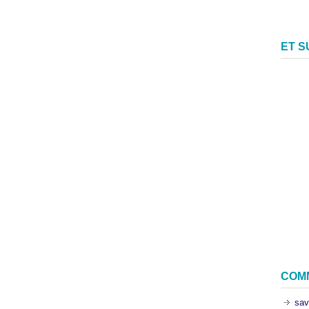
ET 
COM
sav