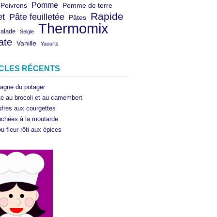
Pomme
Poivrons
Pomme de terre
Rapide
et
Pâte feuilletée
Pâtes
Thermomix
salade
Seigle
ate
Vanille
Yaourts
ICLES RÉCENTS
agne du potager
te au brocoli et au camembert
fres aux courgettes
chées à la moutarde
u-fleur rôti aux épices