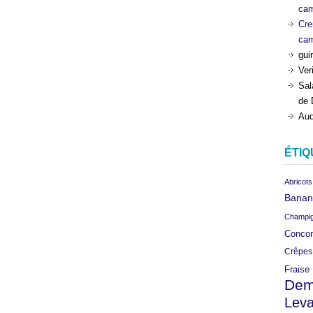
ca
Cre
ca
gui
Ver
Sal
de 
Aud
ÉTIQ
Abricots
Banan
Champi
Conco
Crêpes
Fraise
Dem
Leva