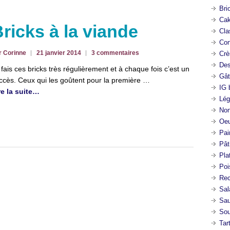
Bri
Cak
ricks à la viande
Cla
Con
r Corinne
21 janvier 2014
3 commentaires
Crè
Des
 fais ces bricks très régulièrement et à chaque fois c’est un
Gât
ccès. Ceux qui les goûtent pour la première …
IG 
re la suite…
Lég
Non
Oeu
Pai
Pât
Pla
Poi
Rec
Sal
Sa
So
Tar