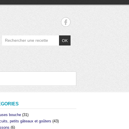
OK
ÉGORIES
uses bouche
(31)
cuits, petits gâteaux et goûters
(43)
ssons
(6)