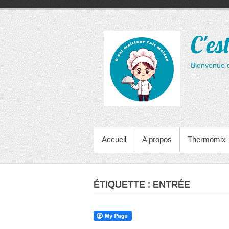
Aller
au
contenu
C'es
Bienvenue 
MENU PRINCIPAL
Accueil
A propos
Thermomix
ÉTIQUETTE :
ENTRÉE