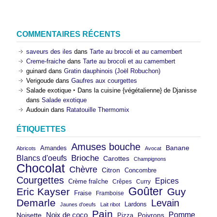
COMMENTAIRES RÉCENTS
saveurs des iles
dans
Tarte au brocoli et au camembert
Creme-fraiche
dans
Tarte au brocoli et au camembert
guinard
dans
Gratin dauphinois (Joël Robuchon)
Verigoude
dans
Gaufres aux courgettes
Salade exotique ‣ Dans la cuisine {végétalienne} de Djanisse
dans
Salade exotique
Audouin
dans
Ratatouille Thermomix
ÉTIQUETTES
Amuses bouche
Banane
Amandes
Abricots
Avocat
Brioche
Blancs d'oeufs
Carottes
Champignons
Chocolat
Chèvre
Citron
Concombre
Courgettes
Epices
Crème fraîche
Crêpes
Curry
Goûter
Eric Kayser
Guy
Fraise
Framboise
Demarle
Levain
Lardons
Jaunes d'oeufs
Lait ribot
Pain
Pomme
Noix de coco
Noisette
Pizza
Poivrons