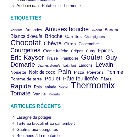
Audouin
dans
Ratatouille Thermomix
ÉTIQUETTES
Amuses bouche
Banane
Amandes
Abricots
Avocat
Brioche
Blancs d'oeufs
Carottes
Champignons
Chocolat
Chèvre
Citron
Concombre
Courgettes
Epices
Crème fraîche
Crêpes
Curry
Goûter
Eric Kayser
Guy
Fraise
Framboise
Demarle
Levain
Lardons
Jaunes d'oeufs
Lait ribot
Pain
Pomme
Noix de coco
Noisette
Pizza
Poivrons
Poulet
Pâte feuilletée
Pomme de terre
Pâtes
Thermomix
Rapide
Rois
salade
Seigle
Tomate
Vanille
Yaourts
ARTICLES RÉCENTS
Lasagne du potager
Tarte au brocoli et au camembert
Gaufres aux courgettes
Bouchées à la moutarde