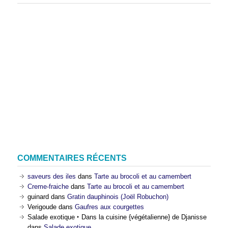
COMMENTAIRES RÉCENTS
saveurs des iles
dans
Tarte au brocoli et au camembert
Creme-fraiche
dans
Tarte au brocoli et au camembert
guinard
dans
Gratin dauphinois (Joël Robuchon)
Verigoude
dans
Gaufres aux courgettes
Salade exotique ‣ Dans la cuisine {végétalienne} de Djanisse
dans
Salade exotique