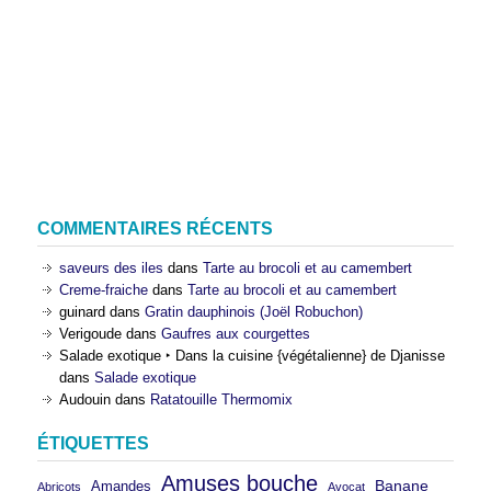
COMMENTAIRES RÉCENTS
saveurs des iles
dans
Tarte au brocoli et au camembert
Creme-fraiche
dans
Tarte au brocoli et au camembert
guinard
dans
Gratin dauphinois (Joël Robuchon)
Verigoude
dans
Gaufres aux courgettes
Salade exotique ‣ Dans la cuisine {végétalienne} de Djanisse
dans
Salade exotique
Audouin
dans
Ratatouille Thermomix
ÉTIQUETTES
Amuses bouche
Banane
Amandes
Abricots
Avocat