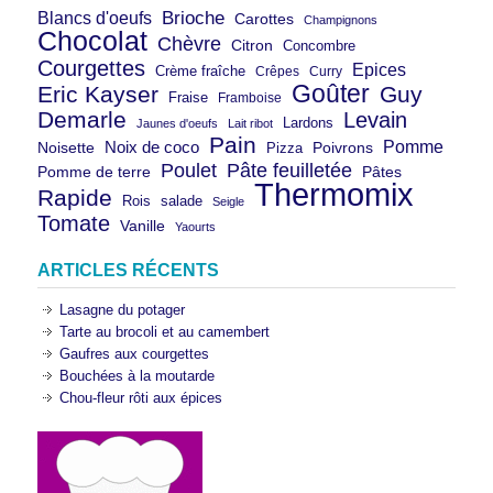
Brioche
Blancs d'oeufs
Carottes
Champignons
Chocolat
Chèvre
Citron
Concombre
Courgettes
Epices
Crème fraîche
Crêpes
Curry
Goûter
Eric Kayser
Guy
Fraise
Framboise
Demarle
Levain
Lardons
Jaunes d'oeufs
Lait ribot
Pain
Pomme
Noix de coco
Noisette
Pizza
Poivrons
Poulet
Pâte feuilletée
Pomme de terre
Pâtes
Thermomix
Rapide
Rois
salade
Seigle
Tomate
Vanille
Yaourts
ARTICLES RÉCENTS
Lasagne du potager
Tarte au brocoli et au camembert
Gaufres aux courgettes
Bouchées à la moutarde
Chou-fleur rôti aux épices