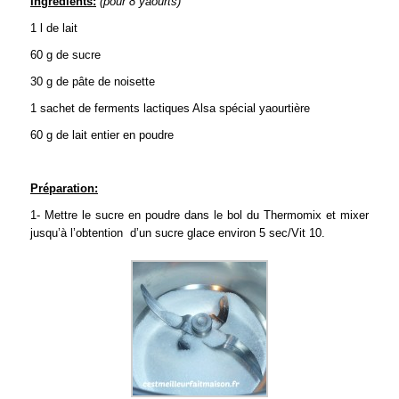
Ingrédients:
(pour 8 yaourts)
1 l de lait
60 g de sucre
30 g de pâte de noisette
1 sachet de ferments lactiques Alsa spécial yaourtière
60 g de lait entier en poudre
Préparation:
1- Mettre le sucre en poudre dans le bol du Thermomix et mixer
jusqu’à l’obtention d’un sucre glace environ 5 sec/Vit 10.