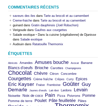
COMMENTAIRES RÉCENTS
saveurs des iles
dans
Tarte au brocoli et au camembert
Creme-fraiche
dans
Tarte au brocoli et au camembert
guinard
dans
Gratin dauphinois (Joël Robuchon)
Verigoude
dans
Gaufres aux courgettes
Salade exotique ‣ Dans la cuisine {végétalienne} de Djanisse
dans
Salade exotique
Audouin
dans
Ratatouille Thermomix
ÉTIQUETTES
Amuses bouche
Banane
Amandes
Abricots
Avocat
Brioche
Blancs d'oeufs
Carottes
Champignons
Chocolat
Chèvre
Citron
Concombre
Courgettes
Epices
Crème fraîche
Crêpes
Curry
Goûter
Eric Kayser
Guy
Fraise
Framboise
Demarle
Levain
Lardons
Jaunes d'oeufs
Lait ribot
Pain
Pomme
Noix de coco
Noisette
Pizza
Poivrons
Poulet
Pâte feuilletée
Pomme de terre
Pâtes
Thermomix