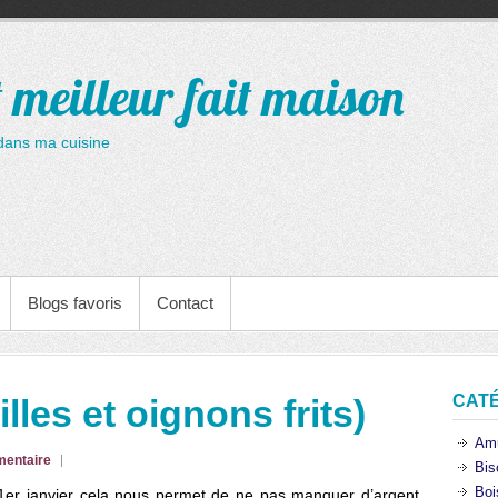
t meilleur fait maison
dans ma cuisine
Blogs favoris
Contact
CAT
illes et oignons frits)
Am
entaire
Bis
Boi
e 1er janvier cela nous permet de ne pas manquer d’argent