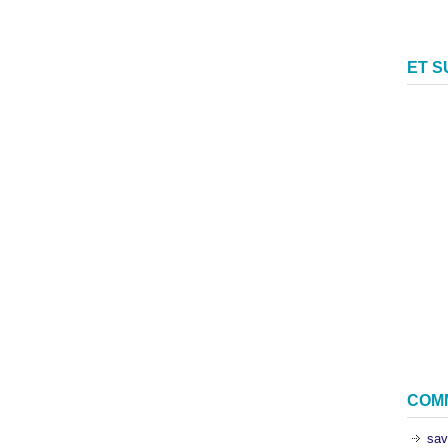
ET 
COM
sav