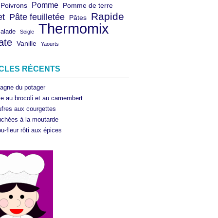
Pomme
Poivrons
Pomme de terre
Rapide
et
Pâte feuilletée
Pâtes
Thermomix
salade
Seigle
ate
Vanille
Yaourts
ICLES RÉCENTS
agne du potager
te au brocoli et au camembert
fres aux courgettes
chées à la moutarde
u-fleur rôti aux épices