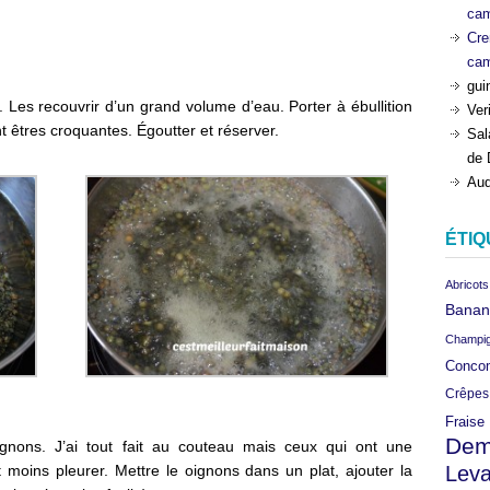
ca
Cre
ca
gui
. Les recouvrir d’un grand volume d’eau. Porter à ébullition
Ver
ent êtres croquantes. Égoutter et réserver.
Sal
de 
Aud
ÉTIQ
Abricots
Banan
Champi
Conco
Crêpes
Fraise
Dem
ignons. J’ai tout fait au couteau mais ceux qui ont une
Leva
moins pleurer. Mettre le oignons dans un plat, ajouter la