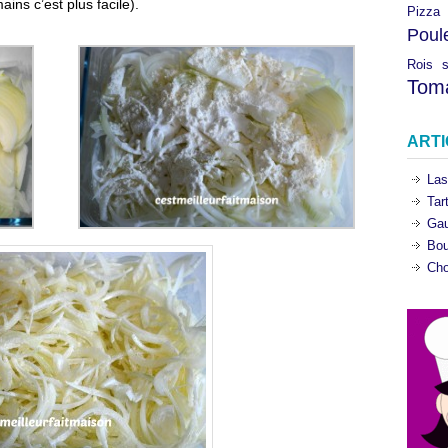
ains c’est plus facile).
Pizza
Poul
Rois
Tom
ART
Las
Tar
Gau
Bou
Cho