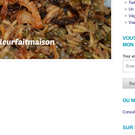
Tar
Un 
Vég
Via
VOU
MON
Your e
OU M
Consult
SUR