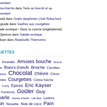
membert
me-fraiche
dans
Tarte au brocoli et au
membert
nard
dans
Gratin dauphinois (Joël Robuchon)
igoude
dans
Gaufres aux courgettes
ade exotique ‣ Dans la cuisine {végétalienne}
Djanisse
dans
Salade exotique
ouin
dans
Ratatouille Thermomix
UETTES
Amuses bouche
Amandes
Avocat
Brioche
Blancs d'oeufs
e
Carottes
Chocolat
Chèvre
Citron
gnons
Courgettes
mbre
Crème fraîche
Eric Kayser
Epices
Curry
Goûter
Guy
Framboise
arle
Lardons
Jaunes d'oeufs
Lait ribot
in
Pain
Noix de coco
Noisette