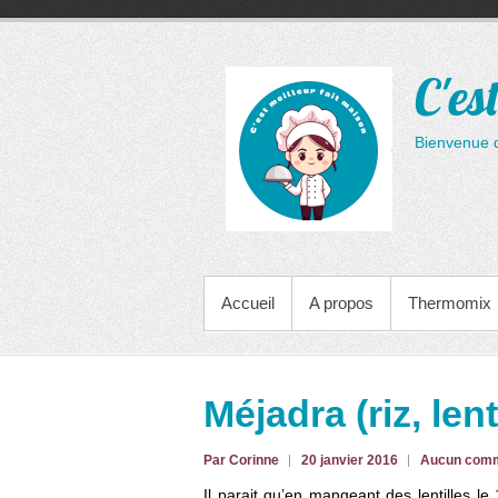
Aller
au
contenu
C'es
Bienvenue 
MENU PRINCIPAL
Accueil
A propos
Thermomix
Méjadra (riz, lent
Par Corinne
20 janvier 2016
Aucun comm
Il parait qu’en mangeant des lentilles l