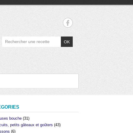
OK
ÉGORIES
uses bouche
(31)
cuits, petits gâteaux et goûters
(43)
ssons
(6)