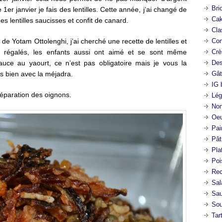
Bri
er janvier je fais des lentilles. Cette année, j’ai changé de
Cak
es lentilles saucisses et confit de canard.
Cla
 Yotam Ottolenghi, j’ai cherché une recette de lentilles et
Con
s régalés, les enfants aussi ont aimé et se sont même
Crè
sauce au yaourt, ce n’est pas obligatoire mais je vous la
Des
s bien avec la méjadra.
Gât
IG 
préparation des oignons.
Lég
Non
Oeu
Pai
Pât
Pla
Poi
Rec
Sal
Sa
So
Tar