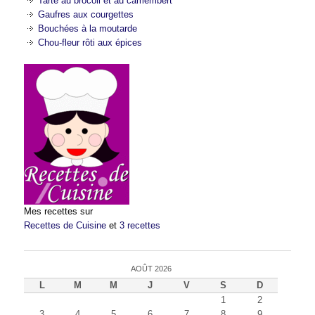
Tarte au brocoli et au camembert
Gaufres aux courgettes
Bouchées à la moutarde
Chou-fleur rôti aux épices
Mes recettes sur
Recettes de Cuisine
et
3 recettes
AOÛT 2026
L
M
M
J
V
S
D
1
2
3
4
5
6
7
8
9