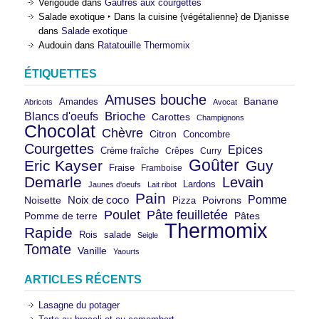
Verigoude
dans
Gaufres aux courgettes
Salade exotique ‣ Dans la cuisine {végétalienne} de Djanisse
dans
Salade exotique
Audouin
dans
Ratatouille Thermomix
ÉTIQUETTES
Amuses bouche
Banane
Amandes
Abricots
Avocat
Brioche
Blancs d'oeufs
Carottes
Champignons
Chocolat
Chèvre
Citron
Concombre
Courgettes
Epices
Crème fraîche
Crêpes
Curry
Goûter
Eric Kayser
Guy
Fraise
Framboise
Demarle
Levain
Lardons
Jaunes d'oeufs
Lait ribot
Pain
Pomme
Noix de coco
Noisette
Pizza
Poivrons
Poulet
Pâte feuilletée
Pomme de terre
Pâtes
Thermomix
Rapide
Rois
salade
Seigle
Tomate
Vanille
Yaourts
ARTICLES RÉCENTS
Lasagne du potager