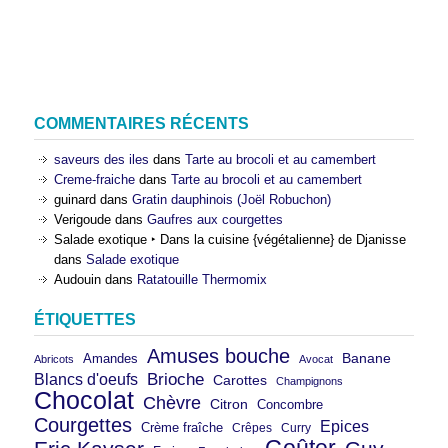
COMMENTAIRES RÉCENTS
saveurs des iles
dans
Tarte au brocoli et au camembert
Creme-fraiche
dans
Tarte au brocoli et au camembert
guinard
dans
Gratin dauphinois (Joël Robuchon)
Verigoude
dans
Gaufres aux courgettes
Salade exotique ‣ Dans la cuisine {végétalienne} de Djanisse
dans
Salade exotique
Audouin
dans
Ratatouille Thermomix
ÉTIQUETTES
Amuses bouche
Banane
Amandes
Abricots
Avocat
Brioche
Blancs d'oeufs
Carottes
Champignons
Chocolat
Chèvre
Citron
Concombre
Courgettes
Epices
Crème fraîche
Crêpes
Curry