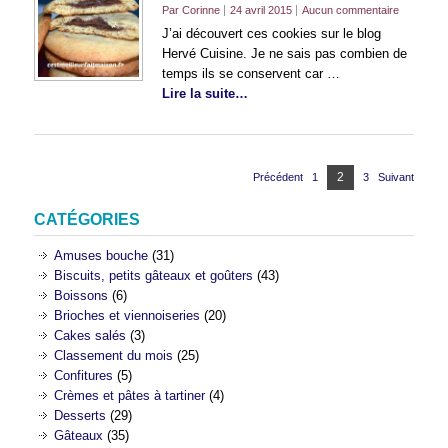
Par Corinne
24 avril 2015
Aucun commentaire
J’ai découvert ces cookies sur le blog
Hervé Cuisine. Je ne sais pas combien de
temps ils se conservent car …
Lire la suite…
Pagination
Page
2
Précédent
1
Page
3
Page
Suivant
des
publications
CATÉGORIES
Amuses bouche
(31)
Biscuits, petits gâteaux et goûters
(43)
Boissons
(6)
Brioches et viennoiseries
(20)
Cakes salés
(3)
Classement du mois
(25)
Confitures
(5)
Crèmes et pâtes à tartiner
(4)
Desserts
(29)
Gâteaux
(35)