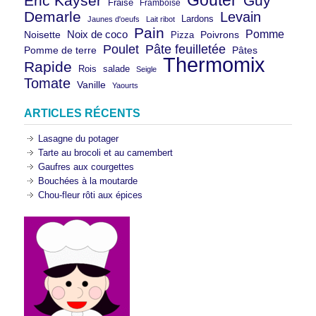
Goûter
Eric Kayser
Guy
Fraise
Framboise
Demarle
Levain
Lardons
Jaunes d'oeufs
Lait ribot
Pain
Pomme
Noix de coco
Noisette
Pizza
Poivrons
Poulet
Pâte feuilletée
Pomme de terre
Pâtes
Thermomix
Rapide
Rois
salade
Seigle
Tomate
Vanille
Yaourts
ARTICLES RÉCENTS
Lasagne du potager
Tarte au brocoli et au camembert
Gaufres aux courgettes
Bouchées à la moutarde
Chou-fleur rôti aux épices